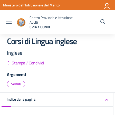
Vai ai contenuti
Vai al menu di navigazione
Vai al footer
Ministero dell'Istruzione e del Merito
Centro Provinciale Istruzione
Adulti
CPIA 1 COMO
— Visita la pagina iniziale della scuola
Corsi di Lingua inglese
Inglese
Stampa / Condividi
Argomenti
Servizi
Indice della pagina