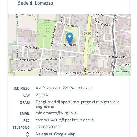
Sede di Lomazzo
Via Pitagora 1, 22074 Lomazzo
INDIRIZZO
22074
CAP
Per gli orari di apertura si prega di rivolgersi alla
ORARI
segreteria
edalomazzo@virgilio.it
EMAIL
comm15400t@pec.istruzione.it
PEC
0296778345
TELEFONO
Naviga su Google Map