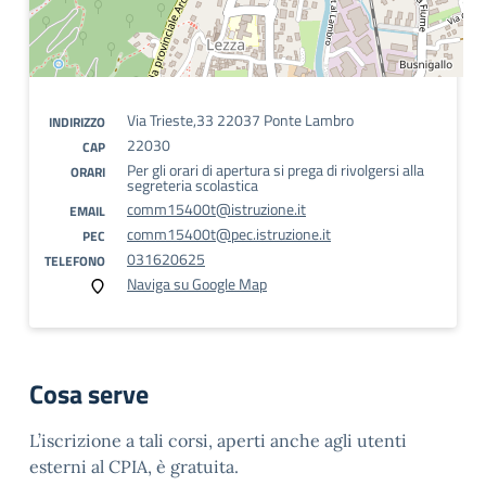
Via Trieste,33 22037 Ponte Lambro
INDIRIZZO
22030
CAP
Per gli orari di apertura si prega di rivolgersi alla
ORARI
segreteria scolastica
comm15400t@istruzione.it
EMAIL
comm15400t@pec.istruzione.it
PEC
031620625
TELEFONO
Naviga su Google Map
Cosa serve
L’iscrizione a tali corsi, aperti anche agli utenti
esterni al CPIA, è gratuita.