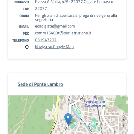
Piazza A. Volta, 4/A- 22077 Olgiate Comasco
INDIRIZZO
22077
CAP
Per gli orari di apertura si prega di rivolgersi alla
ORARI
segreteria
edaolgiate@gmail.com
EMAIL
comm15400t@pec.istruzione.it
PEC
031947207
TELEFONO
Naviga su Google Map
Sede di Ponte Lambro