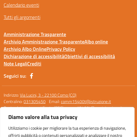
Calendario eventi
Tutti gli argomenti
Amministrazione Trasparente
Archivio Amministrazione Trasparente
Albo online
Archivio Albo Online
Privacy Policy
Dichiarazione di accessibilità
Obiettivi di accessibilità
Note Legali
Crediti
Seguici su:
Indirizzo:
Via Lucini, 3 - 22100 Como (CO)
Centralino:
031305450
Email:
comm15400t@istruzione.it
Posta elettronica certificata (PEC):
comm15400t@pec.istruzione.it
Diamo valore alla tua privacy
Codice fiscale: 95119390136
Codice meccanografico:
COMM15400T
Utilizziamo i cookie per migliorare la tua esperienza di navigazione,
Codice unico di fatturazione (CUF): UF0M8Z
offrirti pubblicità o contenuti personalizzati e analizzare il nostro