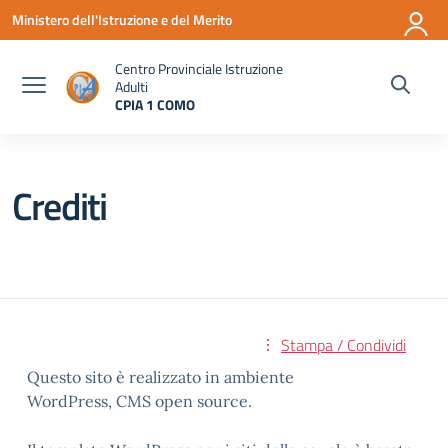
Vai ai contenuti
Vai al menu di navigazione
Vai al footer
Ministero dell'Istruzione e del Merito
Centro Provinciale Istruzione
Adulti
CPIA 1 COMO
— Visita la pagina iniziale della scuola
Crediti
Stampa / Condividi
Questo sito è realizzato in ambiente
WordPress, CMS open source.