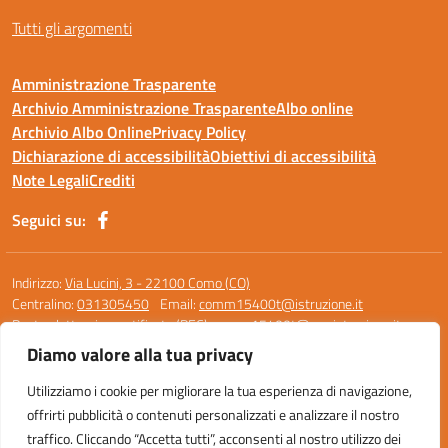
Tutti gli argomenti
Amministrazione Trasparente
Archivio Amministrazione Trasparente
Albo online
Archivio Albo Online
Privacy Policy
Dichiarazione di accessibilità
Obiettivi di accessibilità
Note Legali
Crediti
Seguici su:
Indirizzo:
Via Lucini, 3 - 22100 Como (CO)
Centralino:
031305450
Email:
comm15400t@istruzione.it
Posta elettronica certificata (PEC):
comm15400t@pec.istruzione.it
Diamo valore alla tua privacy
Codice fiscale: 95119390136
Codice meccanografico:
COMM15400T
Utilizziamo i cookie per migliorare la tua esperienza di navigazione,
Codice unico di fatturazione (CUF): UF0M8Z
offrirti pubblicità o contenuti personalizzati e analizzare il nostro
traffico. Cliccando “Accetta tutti”, acconsenti al nostro utilizzo dei