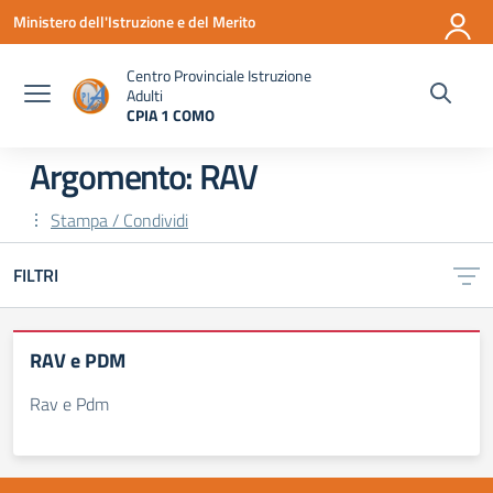
Vai ai contenuti
Vai al menu di navigazione
Vai al footer
Ministero dell'Istruzione e del Merito
Centro Provinciale Istruzione
Adulti
CPIA 1 COMO
— Visita la pagina iniziale della scuola
Argomento: RAV
Stampa / Condividi
FILTRI
RAV e PDM
Rav e Pdm