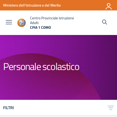
Vai ai contenuti
Vai al menu di navigazione
Vai al footer
Ministero dell'Istruzione e del Merito
Centro Provinciale Istruzione
Adulti
CPIA 1 COMO
— Visita la pagina iniziale della scuola
Personale scolastico
FILTRI