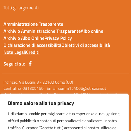
Tutti gli argomenti
Amministrazione Trasparente
Archivio Amministrazione Trasparente
Albo online
Archivio Albo Online
Privacy Policy
Dichiarazione di accessibilità
Obiettivi di accessibilità
Note Legali
Crediti
Seguici su:
Indirizzo:
Via Lucini, 3 - 22100 Como (CO)
Centralino:
031305450
Email:
comm15400t@istruzione.it
Posta elettronica certificata (PEC):
comm15400t@pec.istruzione.it
Diamo valore alla tua privacy
Codice fiscale: 95119390136
Codice meccanografico:
COMM15400T
Utilizziamo i cookie per migliorare la tua esperienza di navigazione,
Codice unico di fatturazione (CUF): UF0M8Z
offrirti pubblicità o contenuti personalizzati e analizzare il nostro
traffico. Cliccando “Accetta tutti”, acconsenti al nostro utilizzo dei