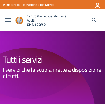
Vai ai contenuti
Vai al menu di navigazione
Vai al footer
Ministero dell'Istruzione e del Merito
Centro Provinciale Istruzione
Adulti
CPIA 1 COMO
— Visita la pagina iniziale della scuola
Tutti i servizi
I servizi che la scuola mette a disposizione
di tutti.