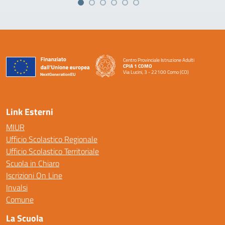
Centro Provinciale Istruzione Adulti
CPIA 1 COMO
Via Lucini, 3 - 22100 Como (CO)
— Visita la pagina iniziale della scuola
Link Esterni
MIUR
Ufficio Scolastico Regionale
Ufficio Scolastico Territoriale
Scuola in Chiaro
Iscrizioni On Line
Invalsi
Comune
La Scuola