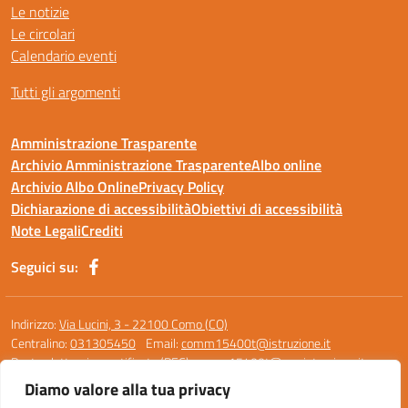
Le notizie
Le circolari
Calendario eventi
Tutti gli argomenti
Amministrazione Trasparente
Archivio Amministrazione Trasparente
Albo online
Archivio Albo Online
Privacy Policy
Dichiarazione di accessibilità
Obiettivi di accessibilità
Note Legali
Crediti
Seguici su:
Indirizzo:
Via Lucini, 3 - 22100 Como (CO)
Centralino:
031305450
Email:
comm15400t@istruzione.it
Posta elettronica certificata (PEC):
comm15400t@pec.istruzione.it
Diamo valore alla tua privacy
Codice fiscale: 95119390136