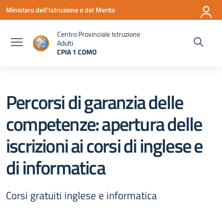
Vai ai contenuti
Vai al menu di navigazione
Vai al footer
Ministero dell'Istruzione e del Merito
Centro Provinciale Istruzione
Adulti
CPIA 1 COMO
— Visita la pagina iniziale della scuola
Percorsi di garanzia delle
competenze: apertura delle
iscrizioni ai corsi di inglese e
di informatica
Corsi gratuiti inglese e informatica