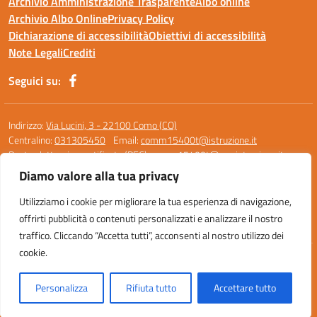
Archivio Amministrazione Trasparente
Albo online
Archivio Albo Online
Privacy Policy
Dichiarazione di accessibilità
Obiettivi di accessibilità
Note Legali
Crediti
Seguici su:
Indirizzo:
Via Lucini, 3 - 22100 Como (CO)
Centralino:
031305450
Email:
comm15400t@istruzione.it
Posta elettronica certificata (PEC):
comm15400t@pec.istruzione.it
Diamo valore alla tua privacy
Codice fiscale: 95119390136
Codice meccanografico:
COMM15400T
Utilizziamo i cookie per migliorare la tua esperienza di navigazione,
Codice unico di fatturazione (CUF): UF0M8Z
offrirti pubblicità o contenuti personalizzati e analizzare il nostro
traffico. Cliccando “Accetta tutti”, acconsenti al nostro utilizzo dei
cookie.
Idea e progetto di Designers Italia
Personalizza
Rifiuta tutto
Accettare tutto