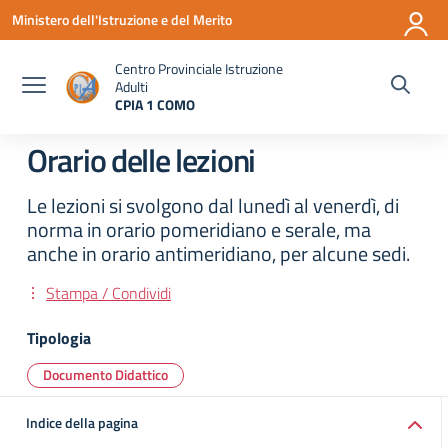
Vai ai contenuti
Vai al menu di navigazione
Vai al footer
Ministero dell'Istruzione e del Merito
Centro Provinciale Istruzione
Adulti
CPIA 1 COMO
— Visita la pagina iniziale della scuola
Orario delle lezioni
Le lezioni si svolgono dal lunedì al venerdì, di
norma in orario pomeridiano e serale, ma
anche in orario antimeridiano, per alcune sedi.
Stampa / Condividi
Tipologia
Documento Didattico
Indice della pagina