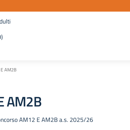
dulti
O)
la scuola
2 E AM2B
 E AM2B
i concorso AM12 E AM2B a.s. 2025/26