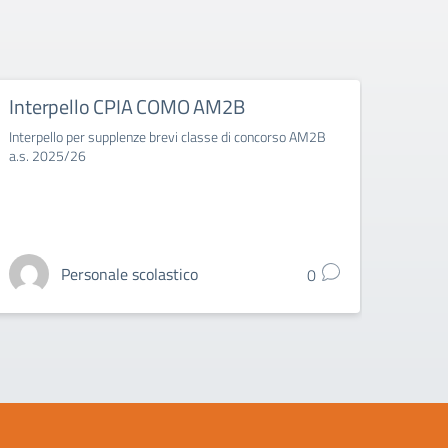
Interpello CPIA COMO AM2B
Inte
Interpello per supplenze brevi classe di concorso AM2B
Interp
a.s. 2025/26
a.s. 2
Personale scolastico
0