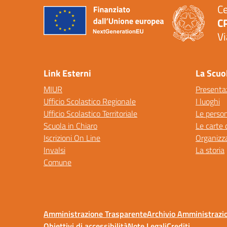
Ce
C
Vi
— 
Link Esterni
La Scuo
MIUR
Presenta
Ufficio Scolastico Regionale
I luoghi
Ufficio Scolastico Territoriale
Le perso
Scuola in Chiaro
Le carte 
Iscrizioni On Line
Organizz
Invalsi
La storia
Comune
Amministrazione Trasparente
Archivio Amministrazi
Obiettivi di accessibilità
Note Legali
Crediti