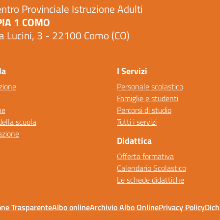
ntro Provinciale Istruzione Adulti
PIA 1 COMO
a Lucini, 3 - 22100 Como (CO)
Visita la pagina iniziale della scuola
la
I Servizi
zione
Personale scolastico
Famiglie e studenti
ne
Percorsi di studio
della scuola
Tutti i servizi
azione
Didattica
Offerta formativa
Calendario Scolastico
Le schede didattiche
one Trasparente
Albo online
Archivio Albo Online
Privacy Policy
Dich