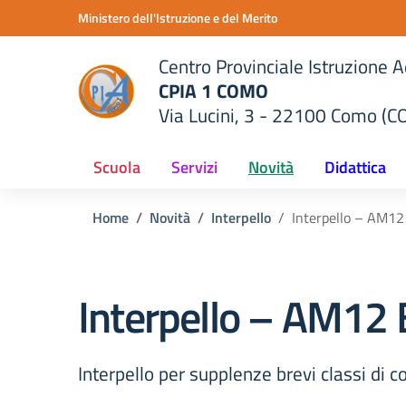
Vai ai contenuti
Vai al menu di navigazione
Vai al footer
Ministero dell'Istruzione e del Merito
Centro Provinciale Istruzione A
CPIA 1 COMO
Via Lucini, 3 - 22100 Como (C
della scuola
— Visita la pagina iniziale del
Scuola
Servizi
Novità
Didattica
Home
Novità
Interpello
Interpello – AM1
Interpello – AM12
Interpello per supplenze brevi classi d