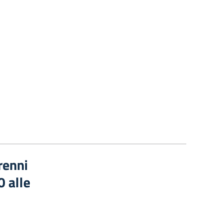
renni
0 alle