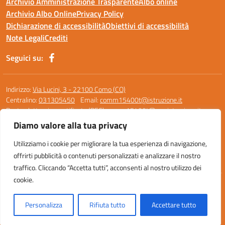
Archivio Amministrazione Trasparente
Albo online
Archivio Albo Online
Privacy Policy
Dichiarazione di accessibilità
Obiettivi di accessibilità
Note Legali
Crediti
Seguici su:
Indirizzo:
Via Lucini, 3 - 22100 Como (CO)
Centralino:
031305450
Email:
comm15400t@istruzione.it
Posta elettronica certificata (PEC):
comm15400t@pec.istruzione.it
Diamo valore alla tua privacy
Codice fiscale: 95119390136
Codice meccanografico:
COMM15400T
Utilizziamo i cookie per migliorare la tua esperienza di navigazione,
Codice unico di fatturazione (CUF): UF0M8Z
offrirti pubblicità o contenuti personalizzati e analizzare il nostro
traffico. Cliccando “Accetta tutti”, acconsenti al nostro utilizzo dei
cookie.
Idea e progetto di Designers Italia
Personalizza
Rifiuta tutto
Accettare tutto