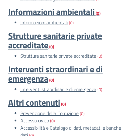
Informazioni ambientali
(0)
Informazioni ambientali
(0)
Strutture sanitarie private
accreditate
(0)
Strutture sanitarie private accreditate
(0)
Interventi straordinari e di
emergenza
(0)
Interventi straordinari e di emergenza
(0)
Altri contenuti
(0)
Prevenzione della Corruzione
(0)
Accesso civico
(0)
Accessibilità e Catalogo di dati, metadati e banche
dati
(0)