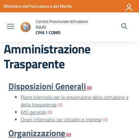
Vai ai contenuti
Vai al menu di navigazione
Vai al footer
Ministero dell'Istruzione e del Merito
Centro Provinciale Istruzione
Adulti
CPIA 1 COMO
— Visita la pagina iniziale della scuola
Amministrazione
Trasparente
Disposizioni Generali
(0)
Piano triennale per la prevenzione della corruzione e
della trasparenza
(0)
Atti generali
(0)
Oneri informativi per cittadini e imprese
(0)
Organizzazione
(0)