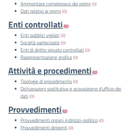
Ammontare complessivo dei premi
(0)
Dati relativi ai premi
(0)
Enti controllati
(0)
Enti pubblici vigilati
(0)
Società partecipate
(0)
Enti di diritto privato controllati
(0)
Rappresentazione grafica
(0)
Attività e procedimenti
(0)
Tipologie di procedimento
(0)
Dichiarazioni sostitutive e acquisizione d'ufficio dei
dati
(0)
Provvedimenti
(0)
Provvedimenti organi indirizzo-politico
(0)
Provvedimenti dirigenti
(0)