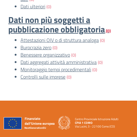
Dati ulteriori
(0)
Dati non più soggetti a
pubblicazione obbligatoria
(0)
Attestazioni OIV o di struttura analoga
(0)
Burocrazia zero
(0)
Benessere organizzativo
(0)
Dati aggregati attività amministrativa
(0)
Monitoraggio tempi procedimentali
(0)
Controlli sulle imprese
(0)
Centro Provinciale Istruzione Adulti
CPIA 1 COMO
Via Lucini, 3 - 22100 Como (CO)
— Visita la pagina iniziale della scuola